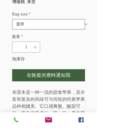
格
增值税 未含
Bag size
*
數量
*
無庫存
在恢復供應時通知我
布雷本是一种一流的甜食苹果，其丰
富和复杂的风味可与传统的经典苹果
品种相媲美。它口感爽脆、酸甜可
口，而且非常多汁。咬一口，果肉爽
脆，苹果味浓郁。我们的布雷本苹果
是树上成熟的优质苹果，比超市里卖
的苹果红色更多，绿色更少。