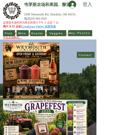
登入
韦茅斯农场和果园、
酿酒厂
2398 Weymouth Rd, Hinckley, OH 44233。
电话。
330-460-4565
品酒室开放时间为周五和周六下午 2 点至 7 点
周六 9-12 点在
Cuyahoga Valley 农贸市场
Fruit
Wine
Snacks
Veggies
Wey-Points
每周日下午 1 点至 5 点
，您可以亲手采摘鲜食葡萄。
门票可提前购买，也
可在农场购买。
Contact