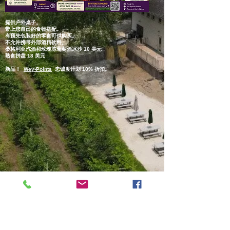
提供户外桌子。
带上您自己的食物搭配。
有预先包装好的零食可供购买。
不允许携带外部酒精饮料。
桑格利亚汽酒和玫瑰冻葡萄酒冰沙 10 美元
熟食拼盘 18 美元
新品！
Wey-Points
忠诚度计划 10% 折扣。
(C) 版权所有 2024
Paul X. O'Neill