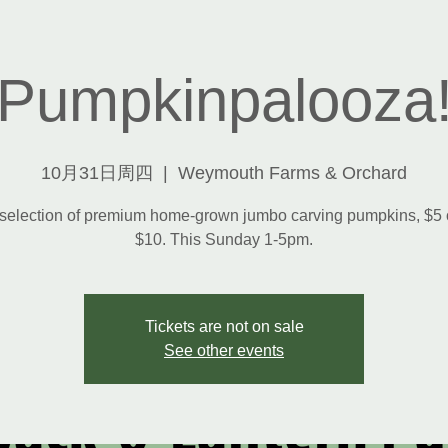
Pumpkinpalooza
10月31日周四
  |  
Weymouth Farms & Orchard
selection of premium home-grown jumbo carving pumpkins, $5 o
$10. This Sunday 1-5pm.
Tickets are not on sale
See other events