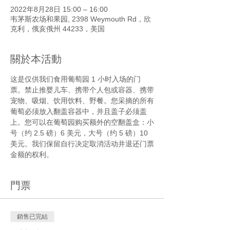
2022年8月28日 15:00 – 16:00
韦茅斯农场和果园, 2398 Weymouth Rd，欣
克利，俄亥俄州 44233，美国
關於本活動
这是仅供我们食用葡萄园 1 小时入场的门
票。禁止推婴儿车、携带个人包或容器、携带
宠物、吸烟、饮用饮料、野餐。您采摘的所有
葡萄必须放入翻盖容器中，并且盖子必须盖
上。您可以在葡萄园购买额外的空翻盖盒：小
号（约 2.5 磅）6 美元，大号（约 5 磅）10 
美元。我们保留自行决定取消活动并退还门票
金额的权利。
門票
銷售已完結